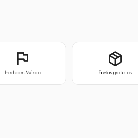
flag
package_2
Hecho en México
Envíos gratuitos