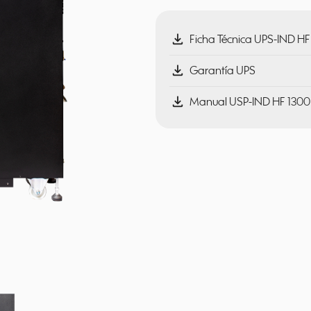
download
Ficha Técnica UPS-IND HF 
download
Garantía UPS
download
Manual USP-IND HF 1300