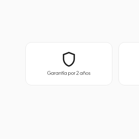
shield
Garantía por 2 años