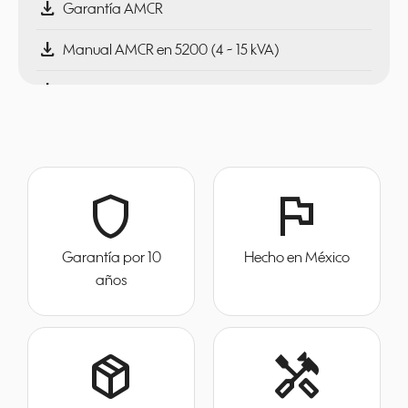
download
Garantía AMCR
download
Manual AMCR en 5200 (4 ~ 15 kVA)
download
Ver guía rápida
shield
flag
Garantía por 10
Hecho en México
años
package_2
handyman