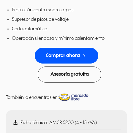
Protección contra sobrecargas
Supresor de picos de voltaje
Corte automático
Operación silenciosa y mínimo calentamiento
navigate_next
Comprar ahora
Asesoría gratuita
También lo encuentras en:
download
Ficha técnica: AMCR 5200 (4 ~ 15 kVA)